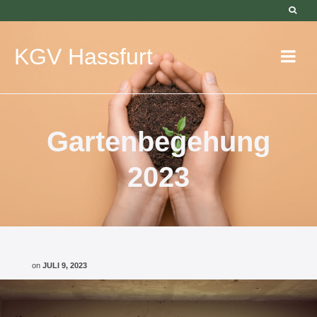
KGV Hassfurt
Gartenbegehung
2023
on
JULI 9, 2023